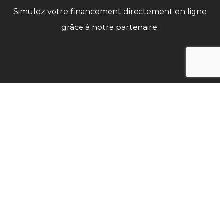
Simulez votre financement directement en ligne
grâce à notre partenaire.
NEWSLETTER
Ne ratez pas nos bons plans, promotions et
nouveautés